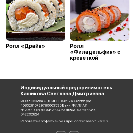
Ролл «Драйв»
Ролл
«Филадельфия» с
креветкой
Индивидуальный предприниматель
Кашикова Светлана Дмитриевна
ИП Кашикова С. Д. ИНН: 632124332255 р/с
40802810729780003535 Банк: ФИЛИАЛ
"НИЖЕГОРОДСКИЙ" АО "АЛЬФА-БАНК" БИК:
042202824
Работает на эффективном ядре
Foodpicásso
ver. 3.2