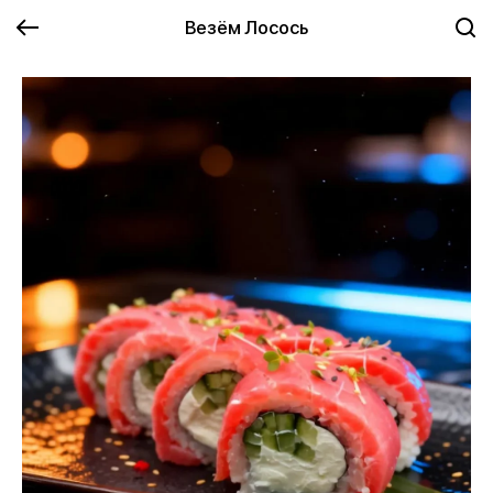
Везём Лосось