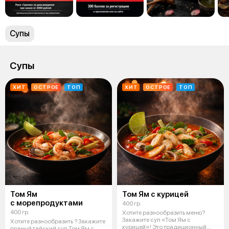
Супы
Супы
ХИТ
ОСТРОЕ
ТОП
ХИТ
ОСТРОЕ
ТОП
Том Ям
Том Ям с курицей
с морепродуктами
400 гр.
400 гр.
Хотите разнообразить меню?
Закажите суп «Том Ям с
Хотите разнообразить ? Закажите
курицей»! Это традиционный
пряный тайский суп Том Ям с