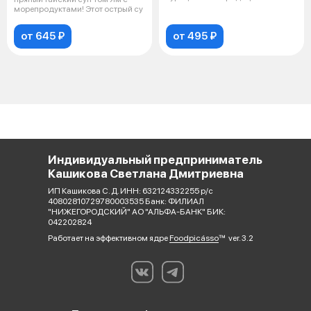
тайский суп н
морепродуктами! Этот острый су
от 645 ₽
от 495 ₽
Индивидуальный предприниматель
Кашикова Светлана Дмитриевна
ИП Кашикова С. Д. ИНН: 632124332255 р/с
40802810729780003535 Банк: ФИЛИАЛ
"НИЖЕГОРОДСКИЙ" АО "АЛЬФА-БАНК" БИК:
042202824
Работает на эффективном ядре
Foodpicásso
ver. 3.2