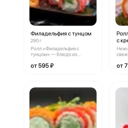
Филадельфия с тунцом
Рол
с к
290 г
Ролл «Филадельфия с
Нежн
тунцом» — блюдо из
свеж
категории Premium. Не
крев
от 595 ₽
от 