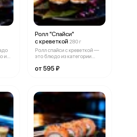
Ролл "Спайси"
с креветкой
280 г
кадо
Ролл спайси с креветкой —
о из
это блюдо из категории
Premium. Он
от 595 ₽