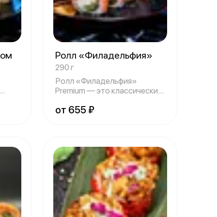
цом
Ролл «Филадельфия»
290 г
Ролл «Филадельфия»
Premium — это классический
выбор для цени
от 655 ₽