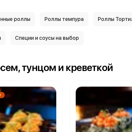
енные роллы
Роллы темпура
Роллы Торти
и
Специи и соусы на выбор
сем, тунцом и креветкой
Т