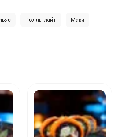
льяс
Роллы лайт
Маки