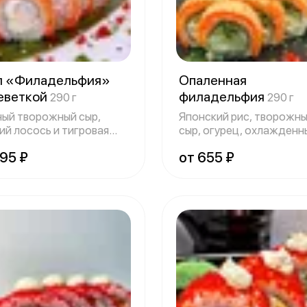
л «Филадельфия»
Опаленная
реветкой
филадельфия
290 г
290 г
ый творожный сыр,
Японский рис, творожн
ий лосось и тигровая
сыр, огурец, охлажденн
етка — кл
лосось
795 ₽
от 655 ₽