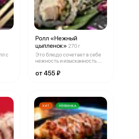
Ролл «Нежный
цыпленок»
270 г
лл с
Это блюдо сочетает в себе
нежность и изысканность.
Оно облад
от 455 ₽
ХИТ
НОВИНКА