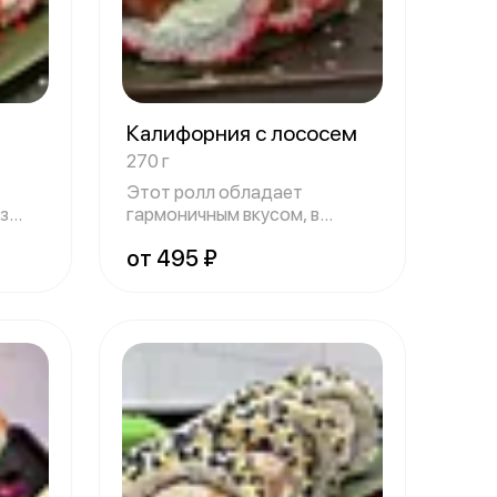
»
Калифорния с лососем
270 г
Этот ролл обладает
з
гармоничным вкусом, в
котором нежность ло
от 495 ₽