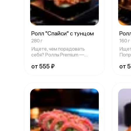
Ролл "Спайси" с тунцом
Ролл
280 г
160 г
Ищете, чем порадовать
Ищет
себя? Роллы Premium —
Попр
отличный выбор д
без р
от 555 ₽
от 