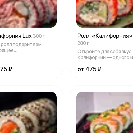
ифорния Lux
Ролл «Калифорния
300 г
280 г
 ролл подарит вам
оящее
Откройте для себя вкус
рономическое
Калифорнии — одного и
ольстви
роллов категор
675 ₽
от 475 ₽