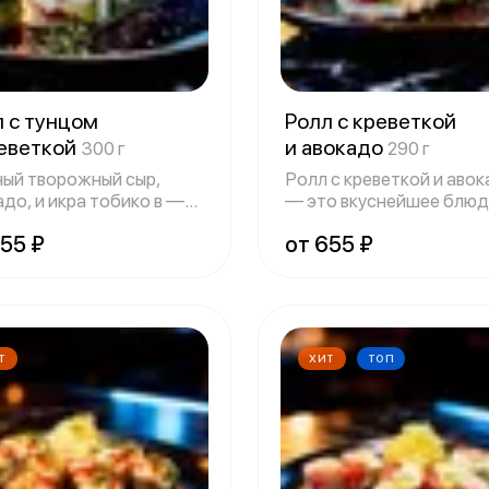
 с тунцом
Ролл с креветкой
реветкой
и авокадо
300 г
290 г
ый творожный сыр,
Ролл с креветкой и аво
до, и икра тобико в —
— это вкуснейшее блюд
сочета
категор
655 ₽
от 655 ₽
Т
ХИТ
ТОП