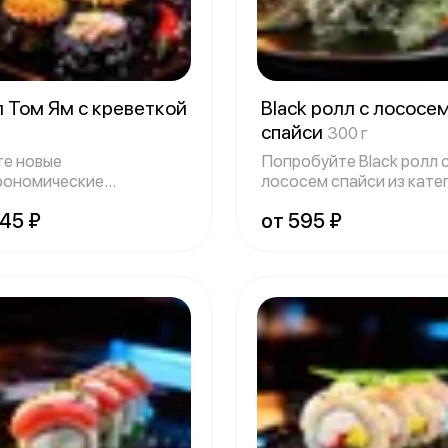
 Том Ям с креветкой
Black ролл с лососе
спайси
300 г
е новые
Попробуйте Black ролл 
рономические
лососем спайси из кате
атления? Попробуйте
Premium.
545 ₽
от 595 ₽
ы P