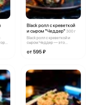
м
Black ролл с креветкой
и сыром "Чеддер"
300 г
с
Black ролл с креветкой и
гории
сыром Чеддер — это
вкуснейшее блюдо
от 595 ₽