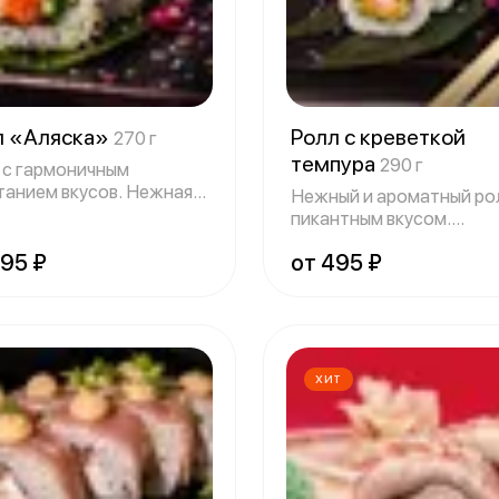
л «Аляска»
Ролл с креветкой
270 г
темпура
290 г
 с гармоничным
танием вкусов. Нежная
Нежный и ароматный ро
тура творож
пикантным вкусом.
Чесночный соус в
495 ₽
от 495 ₽
ХИТ