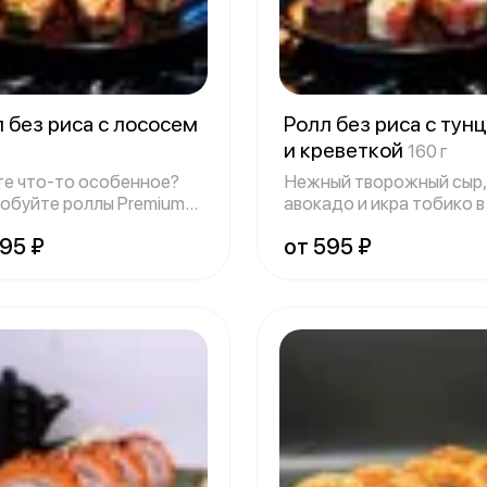
 без риса с лососем
Ролл без риса с тун
и креветкой
160 г
е что-то особенное?
Нежный творожный сыр,
обуйте роллы Premium
авокадо и икра тобико в
иса! Н
рисовой бумаге
595 ₽
от 595 ₽