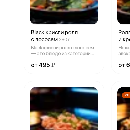
Black криспи ролл
Ролл
с лососем
и к
280 г
Black криспи ролл с лососем
Нежн
— это блюдо из категории
авока
Premium
это 
от 495 ₽
от 
ХИ