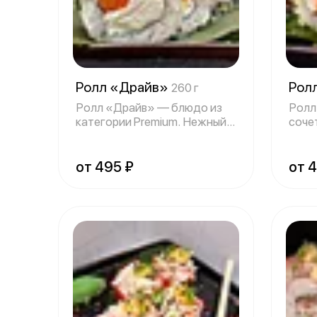
Ролл «Драйв»
Рол
260 г
Ролл «Драйв» — блюдо из
Ролл
категории Premium. Нежный
соче
рис с твор
текс
от 495 ₽
от 