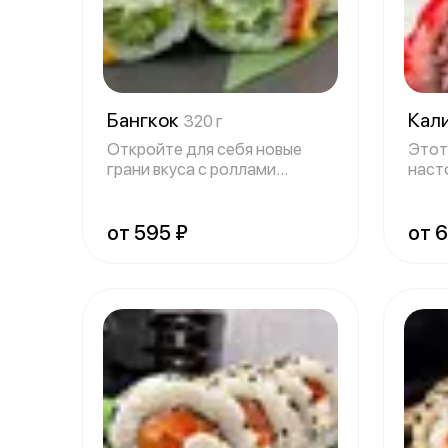
Бангкок
Кал
320 г
Откройте для себя новые
Этот
грани вкуса с роллами
наст
«Бангкок» из к
гаст
удов
от 595 ₽
от 