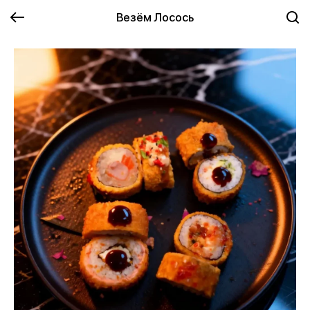
Везём Лосось