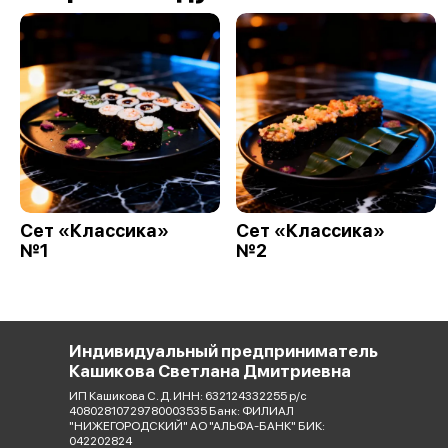
Сет «Классика»
Сет «Классика»
№1
№2
Индивидуальный предприниматель
Кашикова Светлана Дмитриевна
ИП Кашикова С. Д. ИНН: 632124332255 р/с
40802810729780003535 Банк: ФИЛИАЛ
"НИЖЕГОРОДСКИЙ" АО "АЛЬФА-БАНК" БИК:
042202824