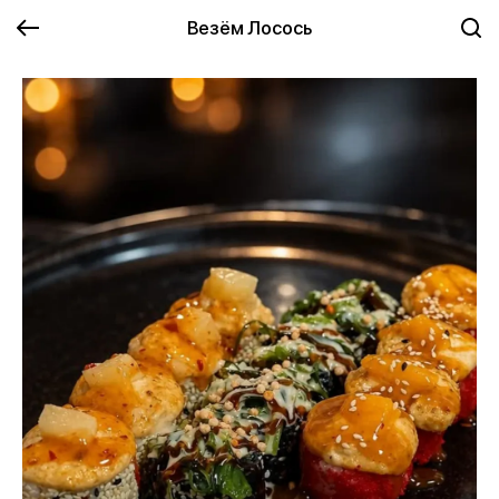
Везём Лосось